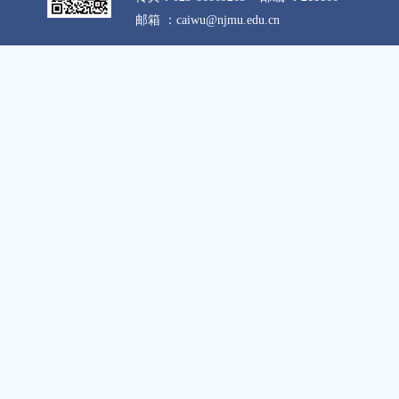
邮箱 ：caiwu@njmu.edu.cn